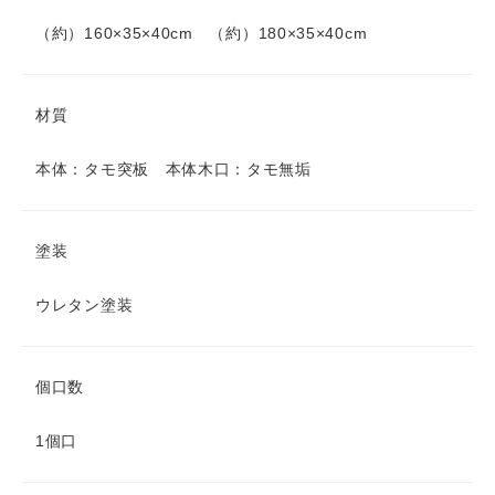
（約）160×35×40cm （約）180×35×40cm
材質
本体：タモ突板 本体木口：タモ無垢
塗装
ウレタン塗装
個口数
1個口